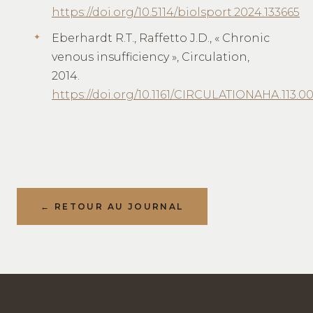
https://doi.org/10.5114/biolsport.2024.133665
Eberhardt R.T., Raffetto J.D., « Chronic
venous insufficiency », Circulation,
2014.
https://doi.org/10.1161/CIRCULATIONAHA.113.0
← RETOUR AU JOURNAL