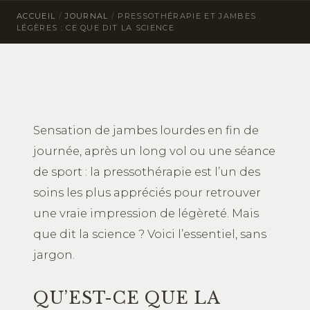
ACCUEIL
/
JOURNAL
/
PRESSOTHÉRAPIE ET JAMBES
LÉGÈRES : CE QUE DIT LA SCIENCE
Sensation de jambes lourdes en fin de
journée, après un long vol ou une séance
de sport : la pressothérapie est l’un des
soins les plus appréciés pour retrouver
une vraie impression de légèreté. Mais
que dit la science ? Voici l’essentiel, sans
jargon.
QU’EST-CE QUE LA