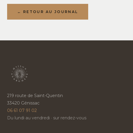
← RETOUR AU JOURNAL
219 route de Saint-Quentin
33420 Génissac
06 61 07 91 02
Du lundi au vendredi · sur rendez-vous